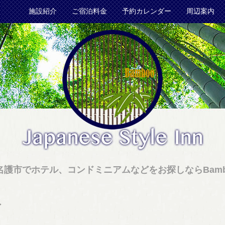
施設紹介
ご宿泊料金
予約カレンダー
周辺案内
名護市でホテル、コンドミニアムなどをお探しならBamb
。